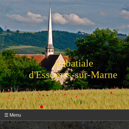
Abbatiale
d'Essômes-sur-Marne
☰ Menu