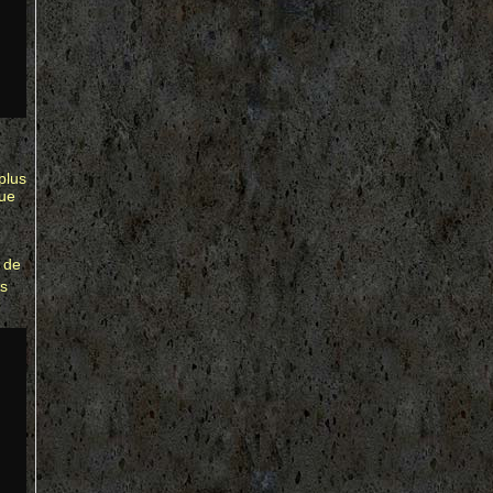
plus
que
t de
es