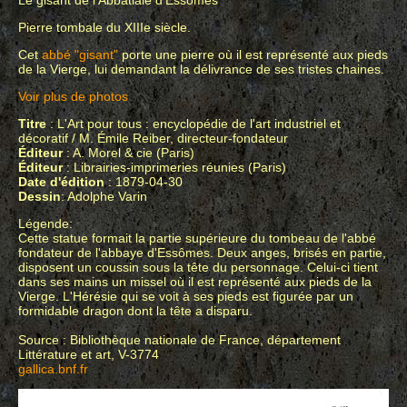
Le gisant de l'Abbatiale d'Essômes
Pierre tombale du XIIIe siècle.
Cet
abbé "gisant"
porte une pierre où il est représenté aux pieds
de la Vierge, lui demandant la délivrance de ses tristes chaines.
Voir plus de photos
Titre
: L'Art pour tous : encyclopédie de l'art industriel et
décoratif / M. Émile Reiber, directeur-fondateur
Éditeur
: A. Morel & cie (Paris)
Éditeur
: Librairies-imprimeries réunies (Paris)
Date d'édition
: 1879-04-30
Dessin
: Adolphe Varin
Légende:
Cette statue formait la partie supérieure du tombeau de l'abbé
fondateur de l'abbaye d'Essômes. Deux anges, brisés en partie,
disposent un coussin sous la tête du personnage. Celui-ci tient
dans ses mains un missel où il est représenté aux pieds de la
Vierge. L'Hérésie qui se voit à ses pieds est figurée par un
formidable dragon dont la tête a disparu.
Source : Bibliothèque nationale de France, département
Littérature et art, V-3774
gallica.bnf.fr