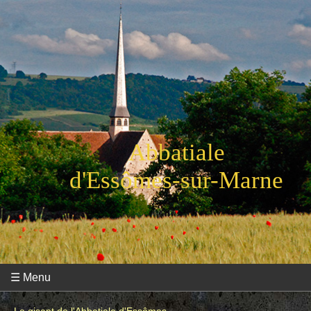
Abbatiale
d'Essômes-sur-Marne
☰ Menu