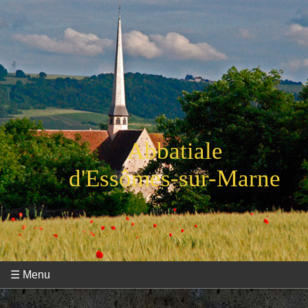
Abbatiale
d'Essômes-sur-Marne
☰ Menu